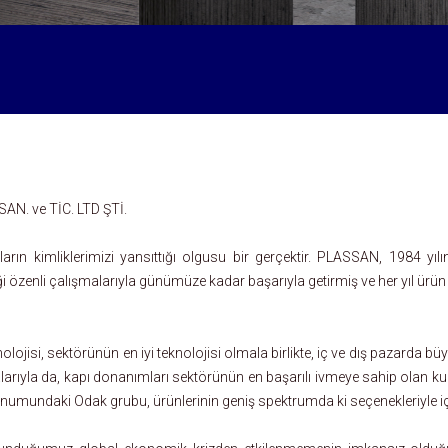
N. ve TİC. LTD ŞTİ.
rın kimliklerimizi yansıttığı olgusu bir gerçektir. PLASSAN, 1984 yıl
 özenli çalışmalarıyla günümüze kadar başarıyla getirmiş ve her yıl ürün y
lojisi, sektörünün en iyi teknolojisi olmala birlikte, iç ve dış pazarda bü
rıyla da, kapı donanımları sektörünün en başarılı ivmeye sahip olan kur
onumundaki Odak grubu, ürünlerinin geniş spektrumda ki seçenekleriyle iç 